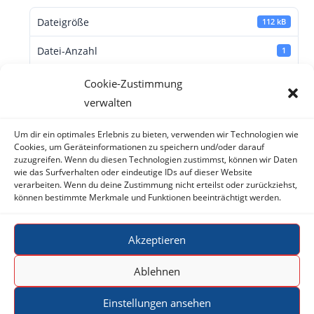
Dateigröße
112 kB
Datei-Anzahl
1
Erstellungsdatum
9. August 2022
Cookie-Zustimmung
verwalten
Zuletzt aktualisiert
4. April 2023
Adressseite Muster
Um dir ein optimales Erlebnis zu bieten, verwenden wir Technologien wie
Cookies, um Geräteinformationen zu speichern und/oder darauf
zuzugreifen. Wenn du diesen Technologien zustimmst, können wir Daten
wie das Surfverhalten oder eindeutige IDs auf dieser Website
verarbeiten. Wenn du deine Zustimmung nicht erteilst oder zurückziehst,
können bestimmte Merkmale und Funktionen beeinträchtigt werden.
Akzeptieren
Impressum
Ablehnen
Datenschutzerklärung
Einstellungen ansehen
Kontakt